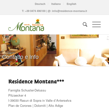
Deutsch
Italiano
English
T:
+39 0474 496100
| @:
info@residence-montana.it
Contatto e Info
Residence Montana***
Famiglia Schuster-Delussu
Pitzaecker 4
I-39030 Rasun di Sopra in Valle d`Anterselva
Plan de Corones | Dolomiti | Alto Adige