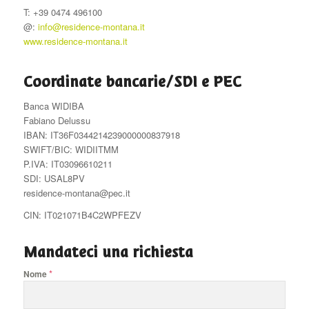
T: +39 0474 496100
@:
info@residence-montana.it
www.residence-montana.it
Coordinate bancarie/SDI e PEC
Banca WIDIBA
Fabiano Delussu
IBAN:
IT
36
F
03442
14239
000000837918
SWIFT/BIC: WIDIITMM
P.IVA: IT03096610211
SDI: USAL8PV
residence-montana@pec.it
CIN: IT021071B4C2WPFEZV
Mandateci una richiesta
*
Nome