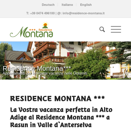
Deutsch
Italiano
English
T:
+39 0474 496100
| @:
info@residence-montana.it
Residence Montana***
Appartamenti per le Vostre vacanze nelle Dolomiti
RESIDENCE MONTANA ***
La Vostra vacanza perfetta in Alto
Adige al Residence Montana *** a
Rasun in Valle d`Anterselva