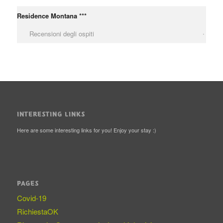
Residence Montana ***
Recensioni degli ospiti
INTERESTING LINKS
Here are some interesting links for you! Enjoy your stay :)
PAGES
Covid-19
RichiestaOK