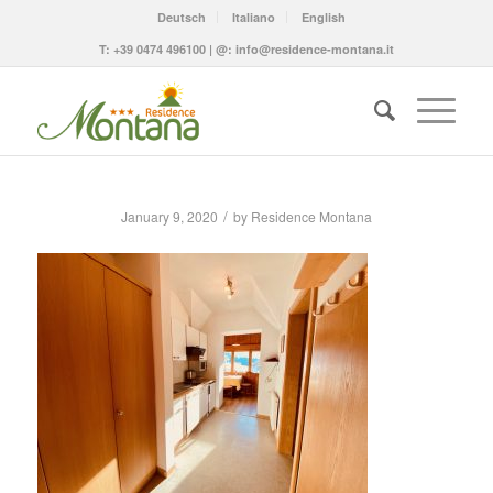
Deutsch
Italiano
English
T:
+39 0474 496100
| @:
info@residence-montana.it
/
January 9, 2020
by
Residence Montana