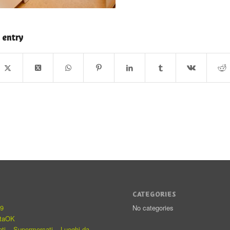
 entry
S
CATEGORIES
19
No categories
staOK
nti – Supermercati – Luoghi da