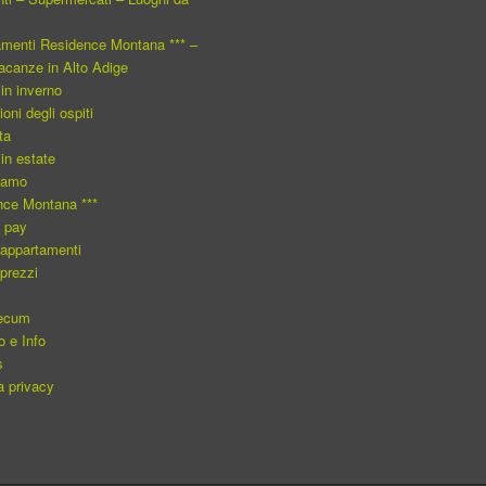
amenti Residence Montana *** –
canze in Alto Adige
 in inverno
oni degli ospiti
ta
 in estate
iamo
nce Montana ***
o pay
i appartamenti
 prezzi
ecum
o e Info
s
va privacy
a