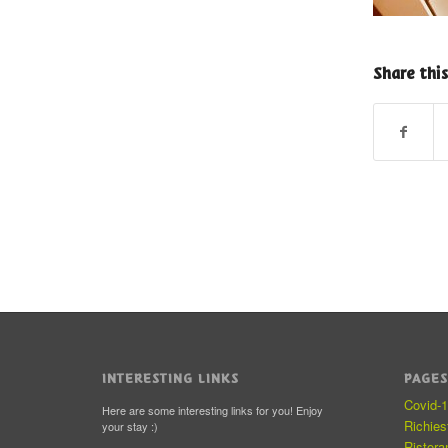
Share this
INTERESTING LINKS
PAGE
Covid-
Here are some interesting links for you! Enjoy
Richie
your stay :)
Ristora