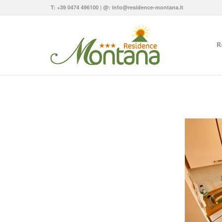
T:
+39 0474 496100
| @:
info@residence-montana.it
R