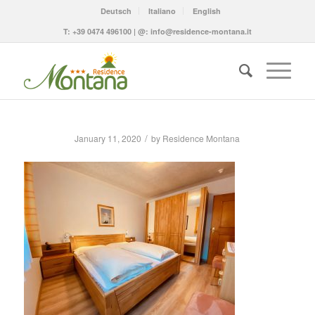
Deutsch
Italiano
English
T:
+39 0474 496100
| @:
info@residence-montana.it
/
January 11, 2020
by
Residence Montana