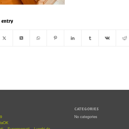
 entry
S
CATEGORIES
19
No categories
staOK
nti – Supermercati – Luoghi da