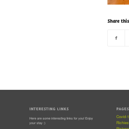
Share this
INTERESTING LINKS
PAGE
Covid-
Here are some interesting links for you! Enjoy
Richie
your stay :)
Ristora