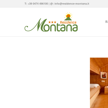
T:
+39 0474 496100
| @:
info@residence-montana.it
R