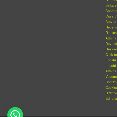
visitare
Appart
Casa Va
Attività
Recensi
Richies
Attività
Dove s
Reside
Click t
I nostr
I nostri
Attività
Vadem
Contatt
Cookie
Diretti
Editori