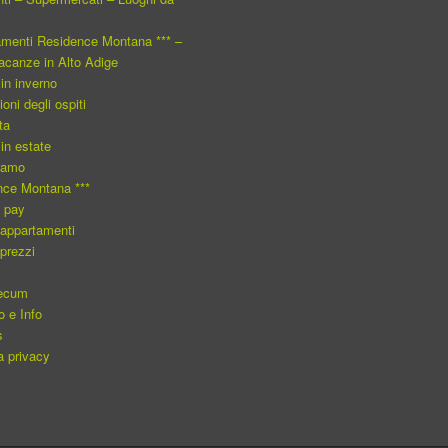
amenti Residence Montana *** –
canze in Alto Adige
 in inverno
oni degli ospiti
ta
 in estate
iamo
nce Montana ***
o pay
i appartamenti
 prezzi
ecum
o e Info
s
va privacy
a